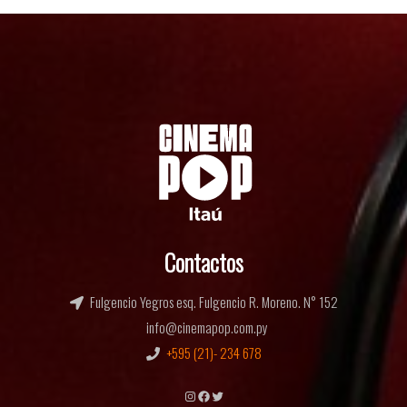
Contactos
Fulgencio Yegros esq. Fulgencio R. Moreno. N° 152
info@cinemapop.com.py
+595 (21)- 234 678
Instagram
Facebook
Twitter