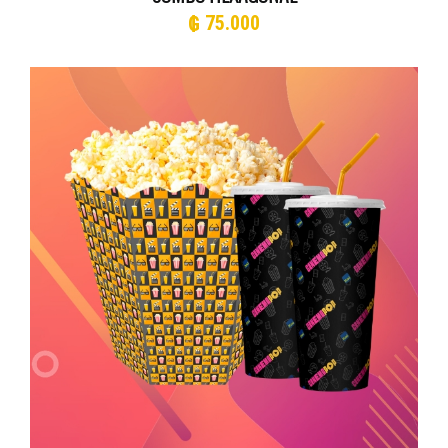
₲
75.000