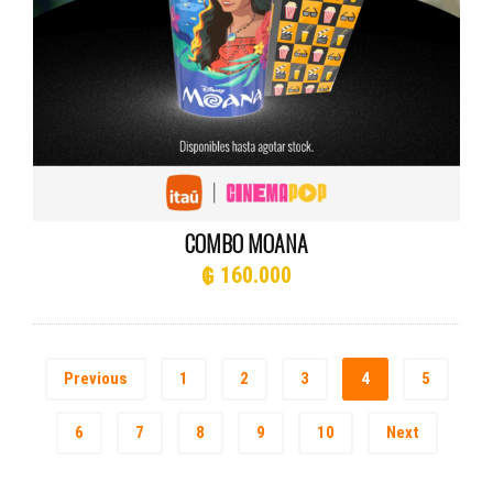
COMBO MOANA
₲
160.000
Previous
1
2
3
4
5
6
7
8
9
10
Next