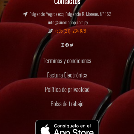
Contactos
Fulgencio Yegros esq. Fulgencio R. Moreno. N° 152
info@cinemapop.com.py
+595 (21)- 234 678
Instagram
Facebook
Twitter
Términos y condiciones
Factura Electrónica
Política de privacidad
Bolsa de trabajo