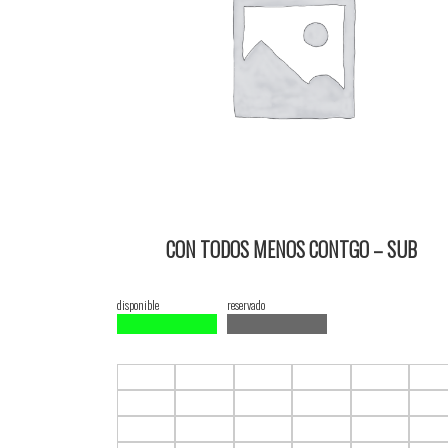
CON TODOS MENOS CONTGO – SUB
15/02/2024 16:15 2D ItauPruebas SALA 4
disponible
reservado
F1.C1
F1.C2
F1.C3
F1.C4
F1.C5
F1.C
F2.C1
F2.C2
F2.C3
F2.C4
F2.C5
F2.C
F3.C1
F3.C2
F3.C3
F3.C4
F3.C5
F3.C