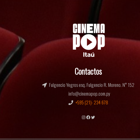
Contactos
Fulgencio Yegros esq. Fulgencio R. Moreno. N° 152
info@cinemapop.com.py
+595 (21)- 234 678
Instagram
Facebook
Twitter