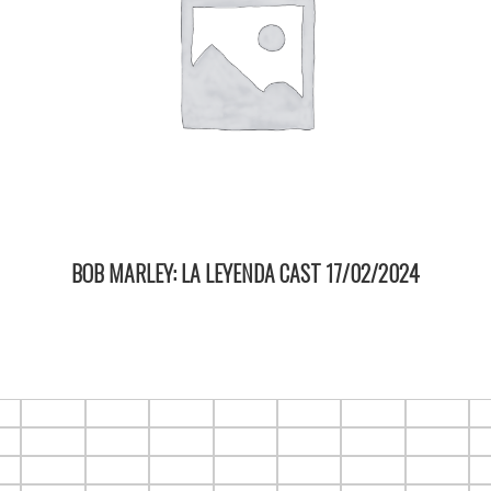
BOB MARLEY: LA LEYENDA CAST 17/02/2024
20:10 2D ItauPruebas SALA 3
6
F1.C7
F1.C8
F1.C9
F1.C10
F1.C11
F1.C12
F1.C13
F
6
F2.C7
F2.C8
F2.C9
F2.C10
F2.C11
F2.C12
F2.C13
F
6
F3.C7
F3.C8
F3.C9
F3.C10
F3.C11
F3.C12
F3.C13
F