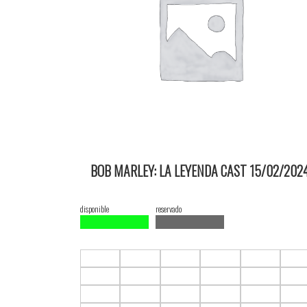
BOB MARLEY: LA LEYENDA CAST 15/02/202
20:10 2D ItauPruebas SALA 3
disponible
reservado
F1.C1
F1.C2
F1.C3
F1.C4
F1.C5
F1.C
F2.C1
F2.C2
F2.C3
F2.C4
F2.C5
F2.C
F3.C1
F3.C2
F3.C3
F3.C4
F3.C5
F3.C