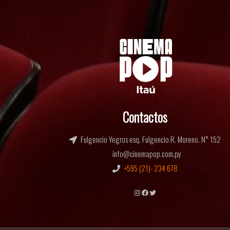
Contactos
Fulgencio Yegros esq. Fulgencio R. Moreno. N° 152
info@cinemapop.com.py
+595 (21)- 234 678
Instagram
Facebook
Twitter