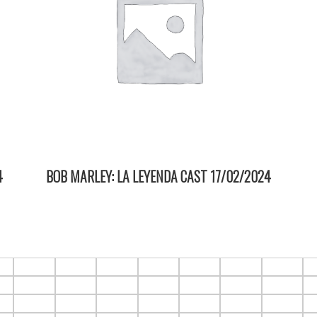
4
BOB MARLEY: LA LEYENDA CAST 17/02/2024
18:00 2D ItauPruebas SALA 3
6
F1.C7
F1.C8
F1.C9
F1.C10
F1.C11
F1.C12
F1.C13
F
6
F2.C7
F2.C8
F2.C9
F2.C10
F2.C11
F2.C12
F2.C13
F
6
F3.C7
F3.C8
F3.C9
F3.C10
F3.C11
F3.C12
F3.C13
F