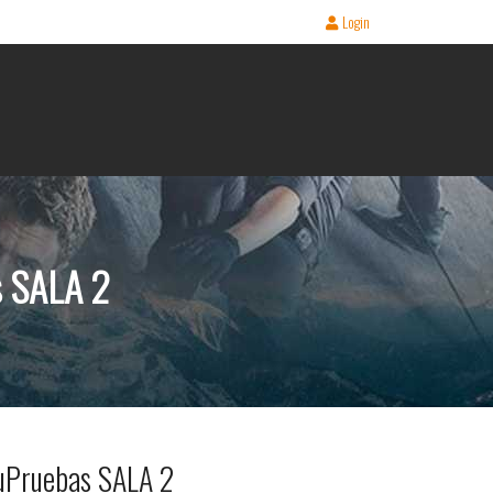
Login
s SALA 2
uPruebas SALA 2