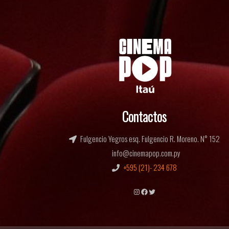
Contactos
Fulgencio Yegros esq. Fulgencio R. Moreno. N° 152
info@cinemapop.com.py
+595 (21)- 234 678
Instagram
Facebook
Twitter