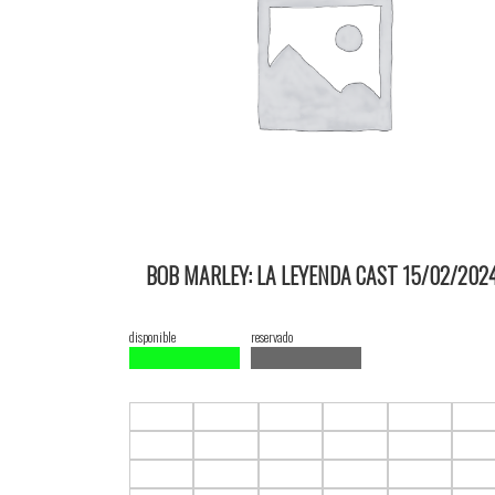
BOB MARLEY: LA LEYENDA CAST 15/02/202
13:50 2D ItauPruebas SALA 3
disponible
reservado
F1.C1
F1.C2
F1.C3
F1.C4
F1.C5
F1.C
F2.C1
F2.C2
F2.C3
F2.C4
F2.C5
F2.C
F3.C1
F3.C2
F3.C3
F3.C4
F3.C5
F3.C