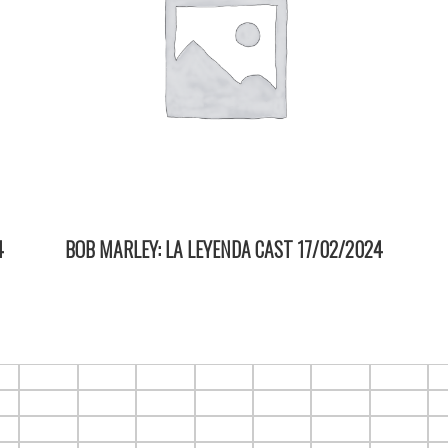
4
BOB MARLEY: LA LEYENDA CAST 17/02/2024
22:20 2D ItauPruebas SALA 3
6
F1.C7
F1.C8
F1.C9
F1.C10
F1.C11
F1.C12
F1.C13
F
6
F2.C7
F2.C8
F2.C9
F2.C10
F2.C11
F2.C12
F2.C13
F
6
F3.C7
F3.C8
F3.C9
F3.C10
F3.C11
F3.C12
F3.C13
F