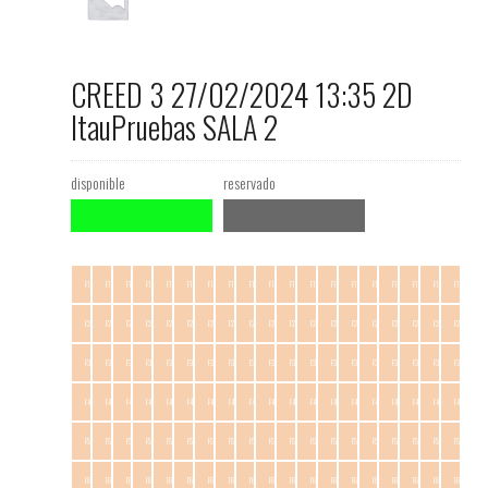
CREED 3 27/02/2024 13:35 2D
ItauPruebas SALA 2
disponible
reservado
F1.C1
F1.C2
F1.C3
F1.C4
F1.C5
F1.C6
F1.C7
F1.C8
F1.C9
F1.C10
F1.C11
F1.C12
F1.C13
F1.C14
F1.C15
F1.C16
F1.C17
F1.C18
F1.C19
F2.C1
F2.C2
F2.C3
F2.C4
F2.C5
F2.C6
F2.C7
F2.C8
F2.C9
F2.C10
F2.C11
F2.C12
F2.C13
F2.C14
F2.C15
F2.C16
F2.C17
F2.C18
F2.C19
F3.C1
F3.C2
F3.C3
F3.C4
F3.C5
F3.C6
F3.C7
F3.C8
F3.C9
F3.C10
F3.C11
F3.C12
F3.C13
F3.C14
F3.C15
F3.C16
F3.C17
F3.C18
F3.C19
F4.C1
F4.C2
F4.C3
F4.C4
F4.C5
F4.C6
F4.C7
F4.C8
F4.C9
F4.C10
F4.C11
F4.C12
F4.C13
F4.C14
F4.C15
F4.C16
F4.C17
F4.C18
F4.C19
F5.C1
F5.C2
F5.C3
F5.C4
F5.C5
F5.C6
F5.C7
F5.C8
F5.C9
F5.C10
F5.C11
F5.C12
F5.C13
F5.C14
F5.C15
F5.C16
F5.C17
F5.C18
F5.C19
F6.C1
F6.C2
F6.C3
F6.C4
F6.C5
F6.C6
F6.C7
F6.C8
F6.C9
F6.C10
F6.C11
F6.C12
F6.C13
F6.C14
F6.C15
F6.C16
F6.C17
F6.C18
F6.C19