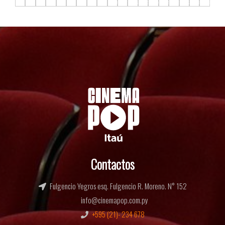
F16.C1
F16.C2
F16.C3
F16.C4
F16.C5
F16.C6
F16.C7
F16.C8
F16.C9
F16.C10
F16.C11
F16.C12
F16.C13
F16.C14
F16.C15
F16.C16
F16.C17
F16.C18
F16.C19
Contactos
Fulgencio Yegros esq. Fulgencio R. Moreno. N° 152
info@cinemapop.com.py
+595 (21)- 234 678