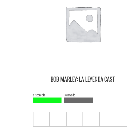
BOB MARLEY: LA LEYENDA CAST
18/02/2024 18:00 2D ItauPruebas SALA 3
disponible
reservado
F1.C1
F1.C2
F1.C3
F1.C4
F1.C5
F1.C
F2.C1
F2.C2
F2.C3
F2.C4
F2.C5
F2.C