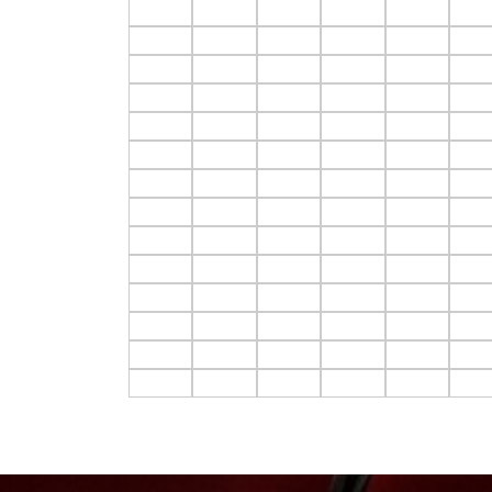
F3.C1
F3.C2
F3.C3
F3.C4
F3.C5
F3.C
F4.C1
F4.C2
F4.C3
F4.C4
F4.C5
F4.C
F5.C1
F5.C2
F5.C3
F5.C4
F5.C5
F5.C
F6.C1
F6.C2
F6.C3
F6.C4
F6.C5
F6.C
F7.C1
F7.C2
F7.C3
F7.C4
F7.C5
F7.C
F8.C1
F8.C2
F8.C3
F8.C4
F8.C5
F8.C
F9.C1
F9.C2
F9.C3
F9.C4
F9.C5
F9.C
F10.C1
F10.C2
F10.C3
F10.C4
F10.C5
F10.
F11.C1
F11.C2
F11.C3
F11.C4
F11.C5
F11.
F12.C1
F12.C2
F12.C3
F12.C4
F12.C5
F12.
F13.C1
F13.C2
F13.C3
F13.C4
F13.C5
F13.
F14.C1
F14.C2
F14.C3
F14.C4
F14.C5
F14.
F15.C1
F15.C2
F15.C3
F15.C4
F15.C5
F15.
F16.C1
F16.C2
F16.C3
F16.C4
F16.C5
F16.