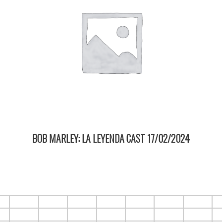
BOB MARLEY: LA LEYENDA CAST 17/02/2024
18:00 2D ItauPruebas SALA 3
6
F1.C7
F1.C8
F1.C9
F1.C10
F1.C11
F1.C12
F1.C13
F
6
F2.C7
F2.C8
F2.C9
F2.C10
F2.C11
F2.C12
F2.C13
F