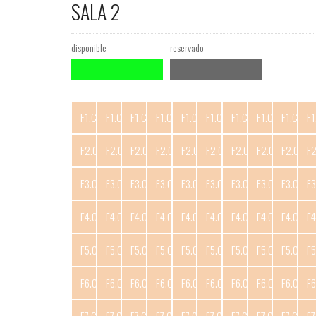
SALA 2
disponible
reservado
F1.C1
F1.C2
F1.C3
F1.C4
F1.C5
F1.C6
F1.C7
F1.C8
F1.C9
F1
F2.C1
F2.C2
F2.C3
F2.C4
F2.C5
F2.C6
F2.C7
F2.C8
F2.C9
F
F3.C1
F3.C2
F3.C3
F3.C4
F3.C5
F3.C6
F3.C7
F3.C8
F3.C9
F3
F4.C1
F4.C2
F4.C3
F4.C4
F4.C5
F4.C6
F4.C7
F4.C8
F4.C9
F4
F5.C1
F5.C2
F5.C3
F5.C4
F5.C5
F5.C6
F5.C7
F5.C8
F5.C9
F5
F6.C1
F6.C2
F6.C3
F6.C4
F6.C5
F6.C6
F6.C7
F6.C8
F6.C9
F6