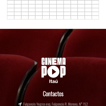
F12.C1
F12.C2
F12.C3
F12.C4
F12.C5
F12.C6
F12.C7
F12.C8
F12.C9
F12.C10
F12.C11
F12.C12
F12.C13
F13.C1
F13.C2
F13.C3
F13.C4
F13.C5
F13.C6
F13.C7
F13.C8
F13.C9
F13.C10
F13.C11
F13.C12
F13.C13
F14.C1
F14.C2
F14.C3
F14.C4
F14.C5
F14.C6
F14.C7
F14.C8
F14.C9
F14.C10
F14.C11
F14.C12
F14.C13
F15.C1
F15.C2
F15.C3
F15.C4
F15.C5
F15.C6
F15.C7
F15.C8
F15.C9
F15.C10
F15.C11
F15.C12
F15.C13
F16.C1
F16.C2
F16.C3
F16.C4
F16.C5
F16.C6
F16.C7
F16.C8
F16.C9
F16.C10
F16.C11
F16.C12
F16.C13
Contactos
Fulgencio Yegros esq. Fulgencio R. Moreno. N° 152