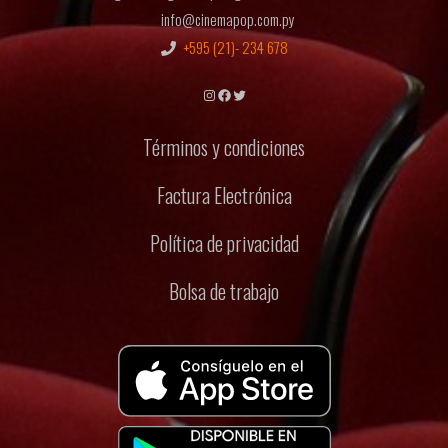
info@cinemapop.com.py
+595 (21)- 234 678
Instagram
Facebook
Twitter
Términos y condiciones
Factura Electrónica
Política de privacidad
Bolsa de trabajo