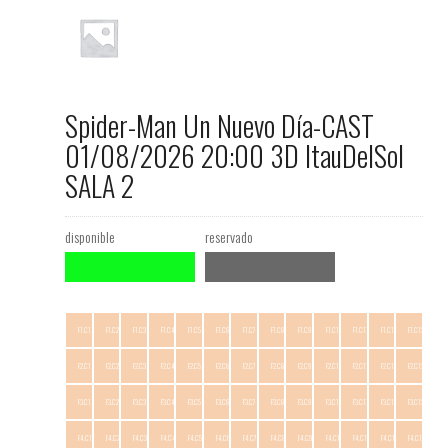
Spider-Man Un Nuevo Día-CAST
01/08/2026 20:00 3D ItauDelSol
SALA 2
disponible
reservado
F1.C1
F1.C2
F1.C3
F1.C4
F1.C5
F1.C6
F1.C7
F1.C8
F1.C9
F1.C10
F1.C11
F1.C12
F1.C13
F2.C1
F2.C2
F2.C3
F2.C4
F2.C5
F2.C6
F2.C7
F2.C8
F2.C9
F2.C10
F2.C11
F2.C12
F2.C13
F3.C1
F3.C2
F3.C3
F3.C4
F3.C5
F3.C6
F3.C7
F3.C8
F3.C9
F3.C10
F3.C11
F3.C12
F3.C13
F4.C1
F4.C2
F4.C3
F4.C4
F4.C5
F4.C6
F4.C7
F4.C8
F4.C9
F4.C10
F4.C11
F4.C12
F4.C13