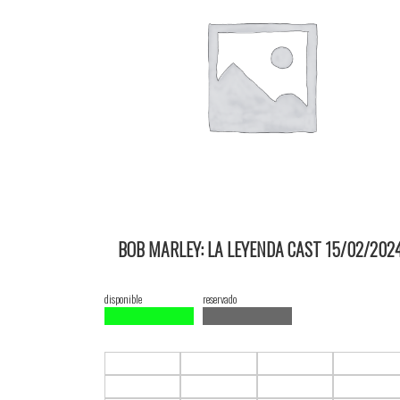
BOB MARLEY: LA LEYENDA CAST 15/02/202
20:10 2D ItauPruebas SALA 3
disponible
reservado
F1.C1
F1.C2
F1.C3
F1.C4
F2.C1
F2.C2
F2.C3
F2.C4