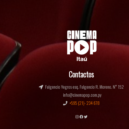
Contactos
Fulgencio Yegros esq. Fulgencio R. Moreno. N° 152
info@cinemapop.com.py
+595 (21)- 234 678
Instagram
Facebook
Twitter