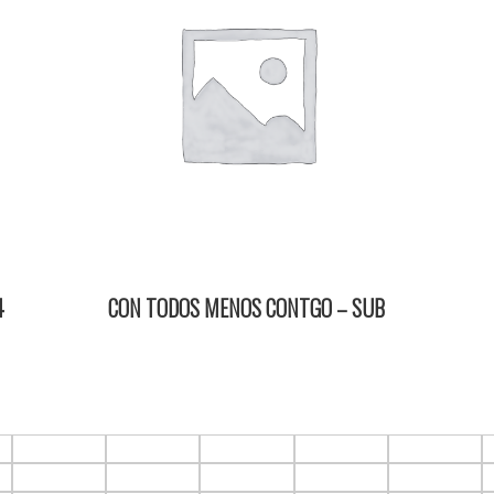
4
CON TODOS MENOS CONTGO – SUB
15/02/2024 18:15 2D ItauPruebas SALA 4
F1.C5
F1.C6
F1.C7
F1.C8
F1.C9
F2.C5
F2.C6
F2.C7
F2.C8
F2.C9