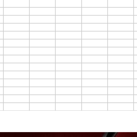
F3.C5
F3.C6
F3.C7
F3.C8
F3.C9
F4.C5
F4.C6
F4.C7
F4.C8
F4.C9
F5.C5
F5.C6
F5.C7
F5.C8
F5.C9
F6.C5
F6.C6
F6.C7
F6.C8
F6.C9
F7.C5
F7.C6
F7.C7
F7.C8
F7.C9
F8.C5
F8.C6
F8.C7
F8.C8
F8.C9
F9.C5
F9.C6
F9.C7
F9.C8
F9.C9
F10.C5
F10.C6
F10.C7
F10.C8
F10.C9
F11.C5
F11.C6
F11.C7
F11.C8
F11.C9
F12.C5
F12.C6
F12.C7
F12.C8
F12.C9
F13.C5
F13.C6
F13.C7
F13.C8
F13.C9
F14.C5
F14.C6
F14.C7
F14.C8
F14.C9
F15.C5
F15.C6
F15.C7
F15.C8
F15.C9
F16.C5
F16.C6
F16.C7
F16.C8
F16.C9