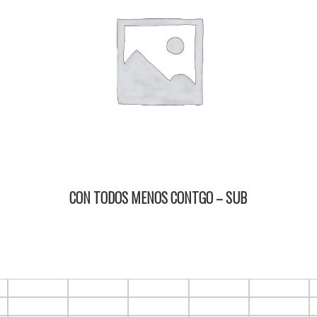
CON TODOS MENOS CONTGO – SUB
16/02/2024 18:15 2D ItauPruebas SALA 4
F1.C5
F1.C6
F1.C7
F1.C8
F1.C9
F2.C5
F2.C6
F2.C7
F2.C8
F2.C9