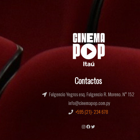
Contactos
Fulgencio Yegros esq. Fulgencio R. Moreno. N° 152
info@cinemapop.com.py
+595 (21)- 234 678
Instagram
Facebook
Twitter