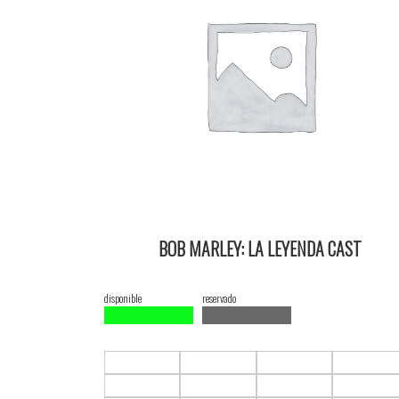
BOB MARLEY: LA LEYENDA CAST
18/02/2024 13:50 2D ItauPruebas SALA 3
disponible
reservado
F1.C1
F1.C2
F1.C3
F1.C4
F2.C1
F2.C2
F2.C3
F2.C4