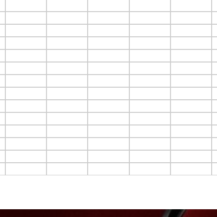
F3.C5
F3.C6
F3.C7
F3.C8
F3.C9
F4.C5
F4.C6
F4.C7
F4.C8
F4.C9
F5.C5
F5.C6
F5.C7
F5.C8
F5.C9
F6.C5
F6.C6
F6.C7
F6.C8
F6.C9
F7.C5
F7.C6
F7.C7
F7.C8
F7.C9
F8.C5
F8.C6
F8.C7
F8.C8
F8.C9
F9.C5
F9.C6
F9.C7
F9.C8
F9.C9
F10.C5
F10.C6
F10.C7
F10.C8
F10.C9
F11.C5
F11.C6
F11.C7
F11.C8
F11.C9
F12.C5
F12.C6
F12.C7
F12.C8
F12.C9
F13.C5
F13.C6
F13.C7
F13.C8
F13.C9
F14.C5
F14.C6
F14.C7
F14.C8
F14.C9
F15.C5
F15.C6
F15.C7
F15.C8
F15.C9
F16.C5
F16.C6
F16.C7
F16.C8
F16.C9