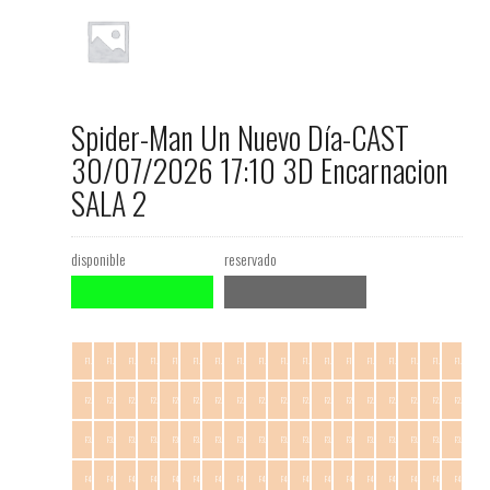
Spider-Man Un Nuevo Día-CAST
30/07/2026 17:10 3D Encarnacion
SALA 2
disponible
reservado
F1.C1
F1.C2
F1.C3
F1.C4
F1.C5
F1.C6
F1.C7
F1.C8
F1.C9
F1.C10
F1.C11
F1.C12
F1.C13
F1.C14
F1.C15
F1.C16
F1.C17
F1.C18
F2.C1
F2.C2
F2.C3
F2.C4
F2.C5
F2.C6
F2.C7
F2.C8
F2.C9
F2.C10
F2.C11
F2.C12
F2.C13
F2.C14
F2.C15
F2.C16
F2.C17
F2.C18
F3.C1
F3.C2
F3.C3
F3.C4
F3.C5
F3.C6
F3.C7
F3.C8
F3.C9
F3.C10
F3.C11
F3.C12
F3.C13
F3.C14
F3.C15
F3.C16
F3.C17
F3.C18
F4.C1
F4.C2
F4.C3
F4.C4
F4.C5
F4.C6
F4.C7
F4.C8
F4.C9
F4.C10
F4.C11
F4.C12
F4.C13
F4.C14
F4.C15
F4.C16
F4.C17
F4.C18