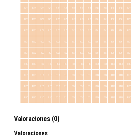
F5.C1
F5.C2
F5.C3
F5.C4
F5.C5
F5.C6
F5.C7
F5.C8
F5.C9
F5.C10
F5.C11
F5.C12
F5.C13
F5.C14
F6.C1
F6.C2
F6.C3
F6.C4
F6.C5
F6.C6
F6.C7
F6.C8
F6.C9
F6.C10
F6.C11
F6.C12
F6.C13
F6.C14
F7.C1
F7.C2
F7.C3
F7.C4
F7.C5
F7.C6
F7.C7
F7.C8
F7.C9
F7.C10
F7.C11
F7.C12
F7.C13
F7.C14
F8.C1
F8.C2
F8.C3
F8.C4
F8.C5
F8.C6
F8.C7
F8.C8
F8.C9
F8.C10
F8.C11
F8.C12
F8.C13
F8.C14
F9.C1
F9.C2
F9.C3
F9.C4
F9.C5
F9.C6
F9.C7
F9.C8
F9.C9
F9.C10
F9.C11
F9.C12
F9.C13
F9.C14
F10.C1
F10.C2
F10.C3
F10.C4
F10.C5
F10.C6
F10.C7
F10.C8
F10.C9
F10.C10
F10.C11
F10.C12
F10.C13
F10.C14
F11.C1
F11.C2
F11.C3
F11.C4
F11.C5
F11.C6
F11.C7
F11.C8
F11.C9
F11.C10
F11.C11
F11.C12
F11.C13
F11.C14
F12.C1
F12.C2
F12.C3
F12.C4
F12.C5
F12.C6
F12.C7
F12.C8
F12.C9
F12.C10
F12.C11
F12.C12
F12.C13
F12.C14
F13.C1
F13.C2
F13.C3
F13.C4
F13.C5
F13.C6
F13.C7
F13.C8
F13.C9
F13.C10
F13.C11
F13.C12
F13.C13
F13.C14
Valoraciones (0)
Valoraciones