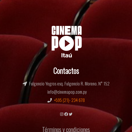
Contactos
Fulgencio Yegros esq. Fulgencio R. Moreno. N° 152
info@cinemapop.com.py
+595 (21)- 234 678
Instagram
Facebook
Twitter
Términos y condiciones