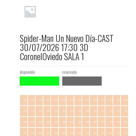
Spider-Man Un Nuevo Día-CAST
30/07/2026 17:30 3D
CoronelOviedo SALA 1
disponible
reservado
F1.C1
F1.C2
F1.C3
F1.C4
F1.C5
F1.C6
F1.C7
F1.C8
F1.C9
F1.C10
F1.C11
F1.C12
F1.C13
F1.C14
F2.C1
F2.C2
F2.C3
F2.C4
F2.C5
F2.C6
F2.C7
F2.C8
F2.C9
F2.C10
F2.C11
F2.C12
F2.C13
F2.C14
F3.C1
F3.C2
F3.C3
F3.C4
F3.C5
F3.C6
F3.C7
F3.C8
F3.C9
F3.C10
F3.C11
F3.C12
F3.C13
F3.C14
F4.C1
F4.C2
F4.C3
F4.C4
F4.C5
F4.C6
F4.C7
F4.C8
F4.C9
F4.C10
F4.C11
F4.C12
F4.C13
F4.C14