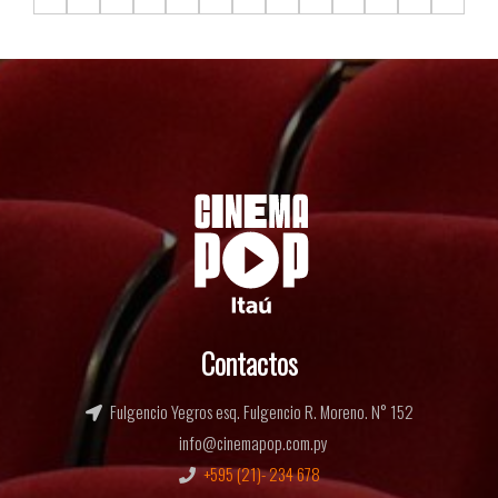
F16.C1
F16.C2
F16.C3
F16.C4
F16.C5
F16.C6
F16.C7
F16.C8
F16.C9
F16.C10
F16.C11
F16.C12
F16.C13
Contactos
Fulgencio Yegros esq. Fulgencio R. Moreno. N° 152
info@cinemapop.com.py
+595 (21)- 234 678