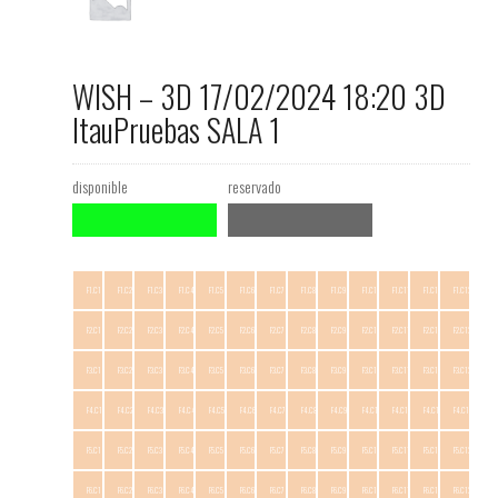
WISH – 3D 17/02/2024 18:20 3D
ItauPruebas SALA 1
disponible
reservado
F1.C1
F1.C2
F1.C3
F1.C4
F1.C5
F1.C6
F1.C7
F1.C8
F1.C9
F1.C10
F1.C11
F1.C12
F1.C13
F2.C1
F2.C2
F2.C3
F2.C4
F2.C5
F2.C6
F2.C7
F2.C8
F2.C9
F2.C10
F2.C11
F2.C12
F2.C13
F3.C1
F3.C2
F3.C3
F3.C4
F3.C5
F3.C6
F3.C7
F3.C8
F3.C9
F3.C10
F3.C11
F3.C12
F3.C13
F4.C1
F4.C2
F4.C3
F4.C4
F4.C5
F4.C6
F4.C7
F4.C8
F4.C9
F4.C10
F4.C11
F4.C12
F4.C13
F5.C1
F5.C2
F5.C3
F5.C4
F5.C5
F5.C6
F5.C7
F5.C8
F5.C9
F5.C10
F5.C11
F5.C12
F5.C13
F6.C1
F6.C2
F6.C3
F6.C4
F6.C5
F6.C6
F6.C7
F6.C8
F6.C9
F6.C10
F6.C11
F6.C12
F6.C13