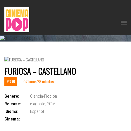
FURIOSA – CASTELLANO
PG 16
02 horas 28 minutos
Genero:
Ciencia-Ficción
Release:
6 agosto, 2026
Idioma:
Español
Cinema: