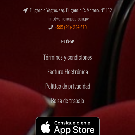
Fulgencio Yegros esq. Fulgencio R. Moreno. N° 152
info@cinemapop.com.py
+595 (21)- 234 678
Instagram
Facebook
Twitter
Términos y condiciones
Factura Electrónica
Política de privacidad
Bolsa de trabajo