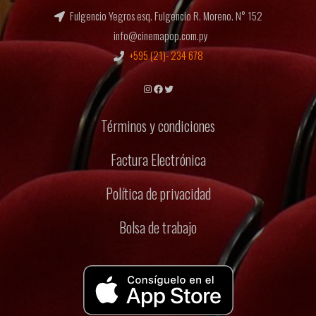
Fulgencio Yegros esq. Fulgencio R. Moreno. N° 152
info@cinemapop.com.py
+595 (21)- 234 678
Instagram
Facebook
Twitter
Términos y condiciones
Factura Electrónica
Política de privacidad
Bolsa de trabajo